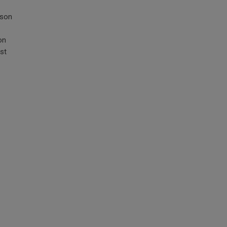
sson
on
st