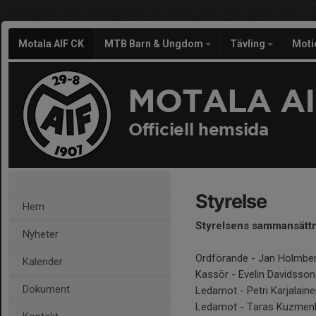
Motala AIF CK
MTB Barn & Ungdom
Tävling
Moti
MOTALA AI
Officiell hemsida
Styrelse
Hem
Styrelsens sammansättn
Nyheter
Ordförande - Jan Holmbe
Kalender
Kassör - Evelin Davidsson
Dokument
Ledamot - Petri Karjalain
Ledamot - Taras Kuzmen