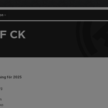
on
F CK
ing för 2025
rg
en
ko