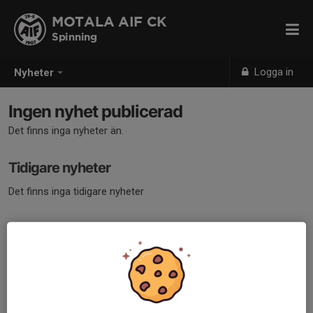
MOTALA AIF CK
Spinning
Logga in
Nyheter
Ingen nyhet publicerad
Det finns inga nyheter än.
Tidigare nyheter
Det finns inga tidigare nyheter