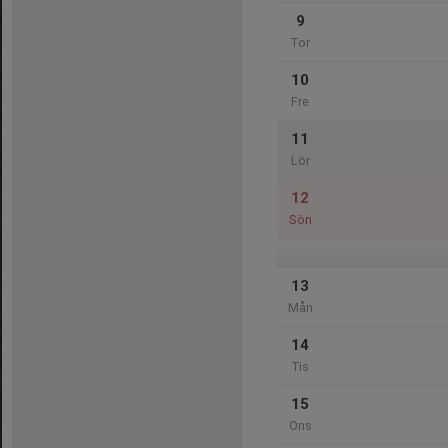
9
Tor
10
Fre
11
Lör
12
Sön
13
Mån
14
Tis
15
Ons