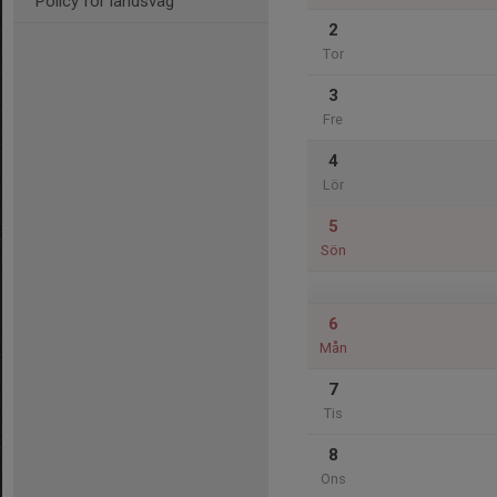
Policy för landsväg
2
Tor
3
Fre
4
Lör
5
Sön
6
Mån
7
Tis
8
Ons