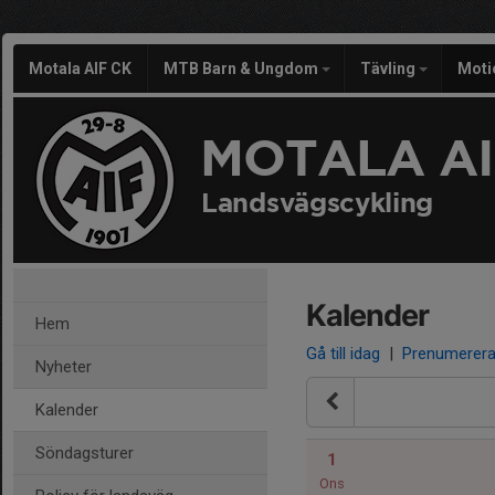
Motala AIF CK
MTB Barn & Ungdom
Tävling
Moti
MOTALA AI
Landsvägscykling
Kalender
Hem
Gå till idag
|
Prenumerer
Nyheter
Kalender
Söndagsturer
1
Ons