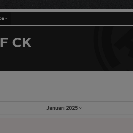
on
F CK
a
Januari 2025