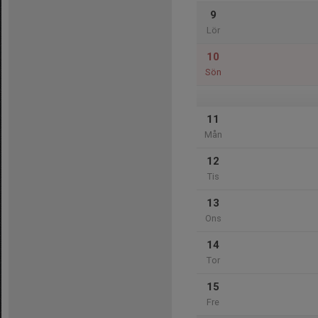
9
Lör
10
Sön
11
Mån
12
Tis
13
Ons
14
Tor
15
Fre