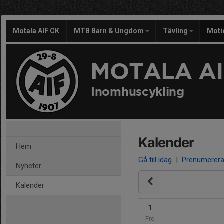
Motala AIF CK
MTB Barn & Ungdom
Tävling
Moti
MOTALA AI
Inomhuscykling
Kalender
Hem
Gå till idag
|
Prenumerer
Nyheter
Kalender
1
Fre