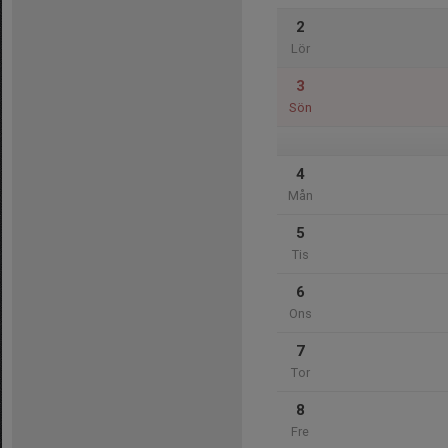
2
Lör
3
Sön
4
Mån
5
Tis
6
Ons
7
Tor
8
Fre