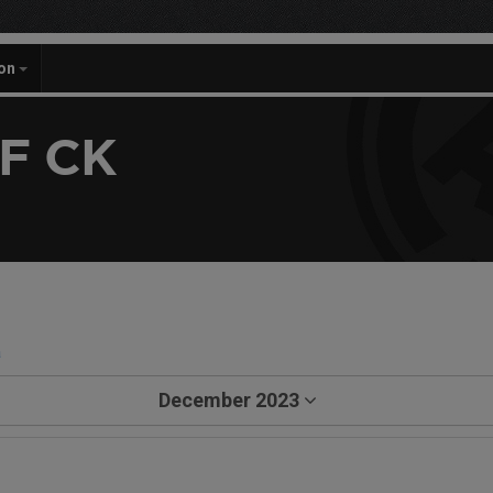
on
F CK
a
December 2023