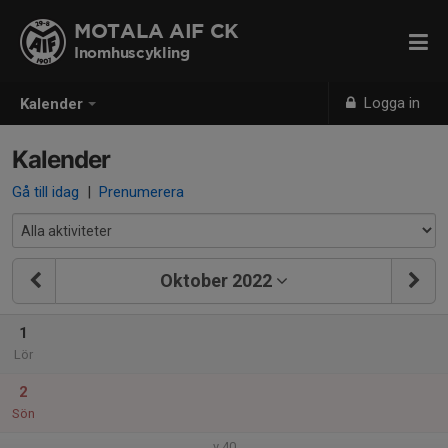
MOTALA AIF CK
Inomhuscykling
Logga in
Kalender
Kalender
Gå till idag
|
Prenumerera
Oktober 2022
1
Lör
2
Sön
v.40