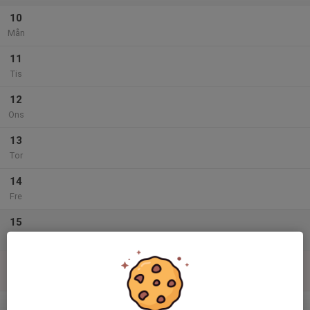
10
Mån
11
Tis
12
Ons
13
Tor
14
Fre
15
Lör
16
Sön
v.42