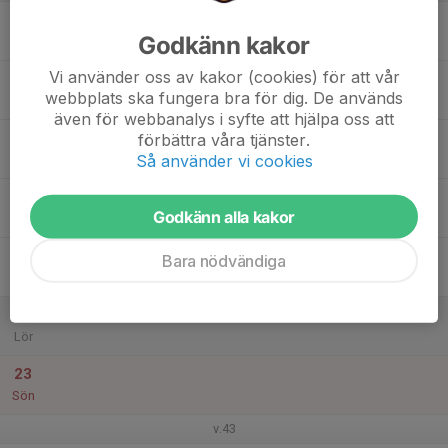
17
Godkänn kakor
Mån
Vi använder oss av kakor (cookies) för att vår
18
webbplats ska fungera bra för dig. De används
Tis
även för webbanalys i syfte att hjälpa oss att
19
förbättra våra tjänster.
Så använder vi cookies
Ons
20
Godkänn alla kakor
Tor
21
Bara nödvändiga
Fre
22
Lör
23
Sön
v.43