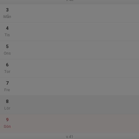
3
Mån
4
Tis
5
Ons
6
Tor
7
Fre
8
Lör
9
Sön
v.41