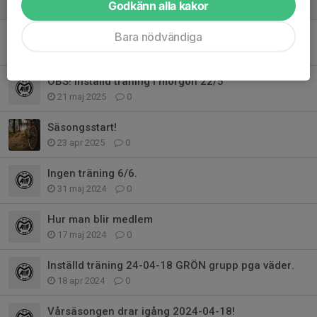
Godkänn alla kakor
18 aug 2025
0
Sommaravslutning
Bara nödvändiga
10 jun 2025
0
OBS! Inställd träning i morgon 22/5
21 maj 2025
0
Säsongsstart!
23 apr 2025
0
Ingen träning 6/6.
31 maj 2024
0
Hur man blir medlem
17 maj 2024
0
Inställd träning 24-04-18 GRÖN grupp pga väder.
18 apr 2024
0
Vårsäsongen drar igång 2024-04-18!