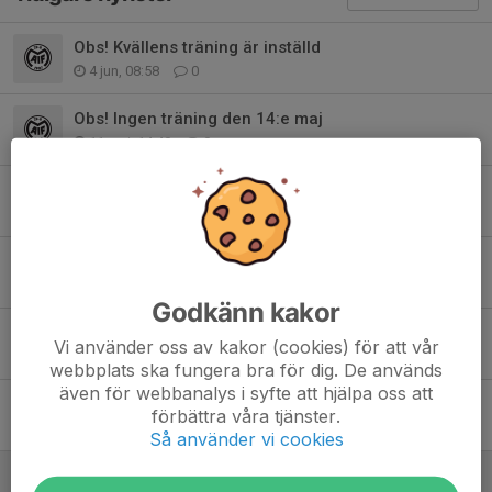
Obs! Kvällens träning är inställd
4 jun, 08:58
0
Obs! Ingen träning den 14:e maj
11 maj, 14:40
0
Obs! Ingen träning på valborgsmässoafton 30/4
27 apr, 18:38
0
MTB-avslutning v39
17 sep 2025
0
Godkänn kakor
OBS!!! Träning inställd pga regn
Vi använder oss av kakor (cookies) för att vår
11 sep 2025
0
webbplats ska fungera bra för dig. De används
även för webbanalys i syfte att hjälpa oss att
Risk för inställd träning i morgon
förbättra våra tjänster.
10 sep 2025
0
Så använder vi cookies
Terminsstart MTB