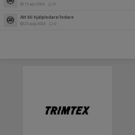
13 apr 2024
0
Att bli hjälpledare/ledare
25 aug 2023
0