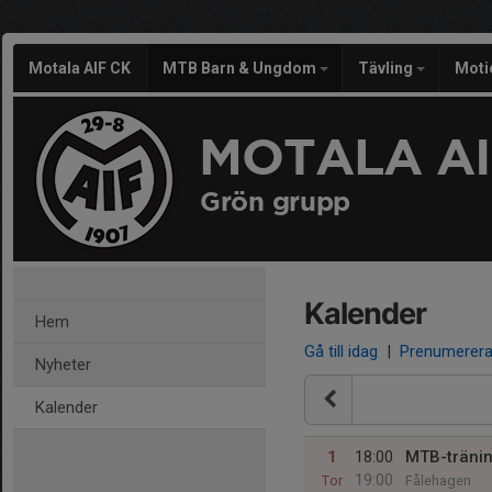
Motala AIF CK
MTB Barn & Ungdom
Tävling
Moti
MOTALA AI
Grön grupp
Kalender
Hem
Gå till idag
|
Prenumerer
Nyheter
Kalender
1
18:00
MTB-träni
19:00
Tor
Fålehagen