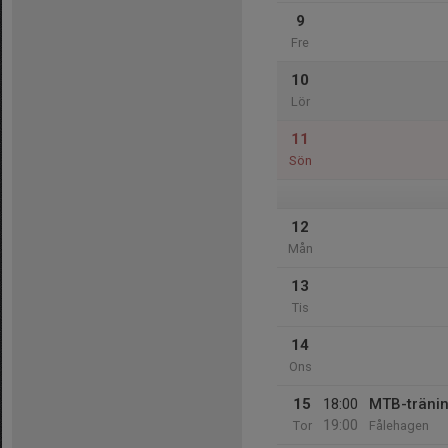
9
Fre
10
Lör
11
Sön
12
Mån
13
Tis
14
Ons
15
18:00
MTB-träni
19:00
Tor
Fålehagen