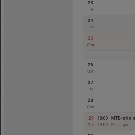
23
Fre
24
Lör
25
Sön
26
Mån
27
Tis
28
Ons
29
18:00
MTB-träni
19:00
Tor
Fålehagen