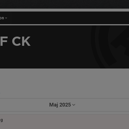
on
F CK
a
Maj 2025
ng