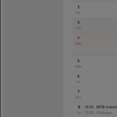
2
Fre
3
Lör
4
Sön
5
Mån
6
Tis
7
Ons
8
18:00
MTB-träni
19:00
Tor
Fålehagen