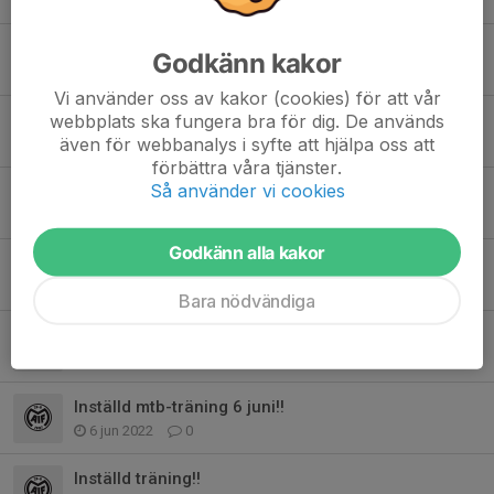
18 apr 2024
0
Sista mtb träningen för säsongen!!
Godkänn kakor
13 jun 2023
0
Vi använder oss av kakor (cookies) för att vår
webbplats ska fungera bra för dig. De används
Inställd träning 1 maj
även för webbanalys i syfte att hjälpa oss att
24 apr 2023
0
förbättra våra tjänster.
Så använder vi cookies
Äntligen Säsongsstart .
17 apr 2023
0
Godkänn alla kakor
Höstens mtb träning.
25 jun 2022
0
Bara nödvändiga
Säsongsavslutning.
9 jun 2022
0
Inställd mtb-träning 6 juni!!
6 jun 2022
0
Inställd träning!!