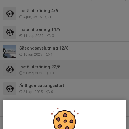
inställd träning 4/6
4 jun, 08:16
0
Inställd träning 11/9
11 sep 2025
0
Säsongsavslutning 12/6
10 jun 2025
1
Inställd träning 22/5
21 maj 2025
0
Äntligen säsongsstart
21 apr 2025
0
Inställd träning på nationaldagen!!!
31 maj 2024
0
Inställd träning!