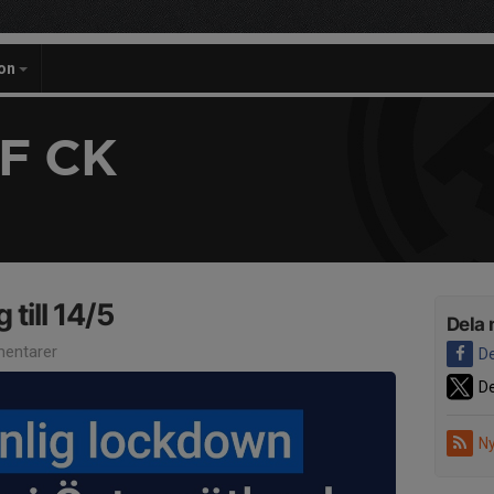
on
F CK
 till 14/5
Dela 
entarer
De
De
Ny