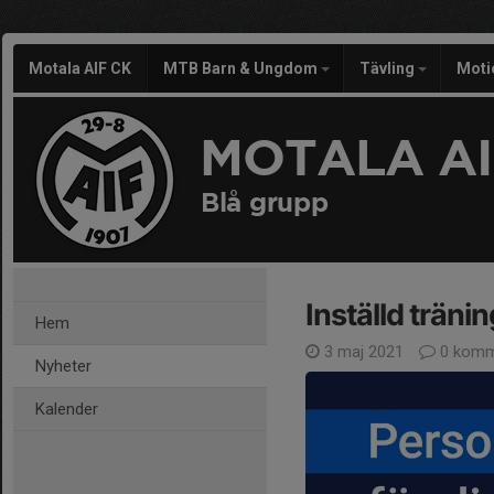
Motala AIF CK
MTB Barn & Ungdom
Tävling
Moti
MOTALA AI
Blå grupp
Inställd träning
Hem
3 maj 2021
0 komm
Nyheter
Kalender