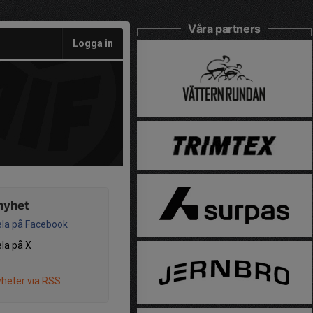
Våra partners
Logga in
nyhet
la på Facebook
la på X
heter via RSS