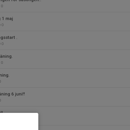
0
g 1 maj
0
gsstart .
0
äning.
0
ning.
0
äning 6 juni!!
0
!!
0