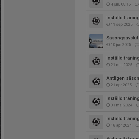
4 jun, 08:16
Inställd tränin
11 sep 2025
Säsongsavslut
10 jun 2025
Inställd tränin
21 maj 2025
Äntligen säson
21 apr 2025
Inställd tränin
31 maj 2024
Inställd träning
18 apr 2024
Sista mtb trän