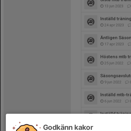
13 jun 2023
Inställd tränin
24 apr 2023
Äntligen Säson
17 apr 2023
Höstens mtb tr
25 jun 2022
Säsongsavslut
9 jun 2022
Inställd mtb-tr
6 jun 2022
Inställd träning
26 maj 2022
Godkänn kakor