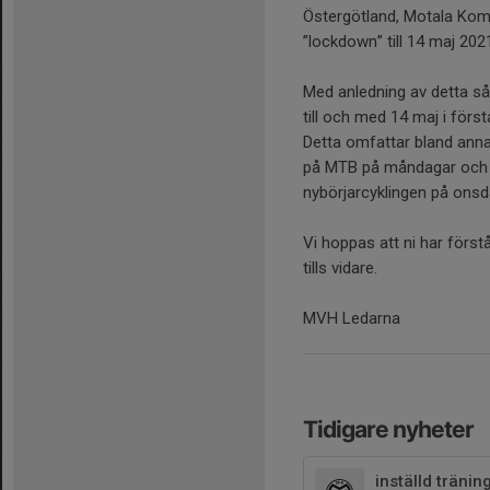
Östergötland, Motala Kom
”lockdown” till 14 maj 202
Med anledning av detta så 
till och med 14 maj i först
Detta omfattar bland ann
på MTB på måndagar och t
nybörjarcyklingen på onsd
Vi hoppas att ni har först
tills vidare.
MVH Ledarna
Tidigare nyheter
inställd tränin