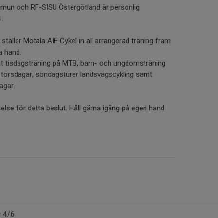
mun och RF-SISU Östergötland är personlig
1.
ställer Motala AIF Cykel in all arrangerad träning fram
a hand.
at tisdagsträning på MTB, barn- och ungdomsträning
orsdagar, söndagsturer landsvägscykling samt
agar.
åelse för detta beslut. Håll gärna igång på egen hand
g 4/6