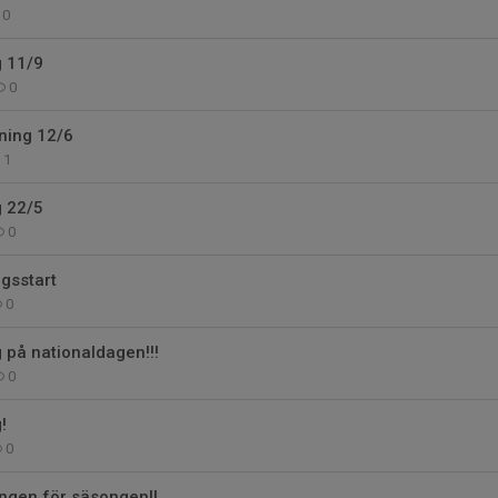
0
g 11/9
0
ning 12/6
1
g 22/5
0
gsstart
0
g på nationaldagen!!!
0
!
0
ingen för säsongen!!