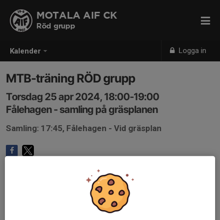
MOTALA AIF CK
Röd grupp
Logga in
Kalender
MTB-träning RÖD grupp
Torsdag 25 apr 2024, 18:00-19:00
Fålehagen - samling på gräsplanen
Samling: 17:45, Fålehagen - Vid gräsplan