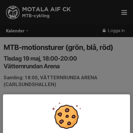
MOTALA AIF CK
MTB-cykling
Logga in
Kalender
MTB-motionsturer (grön, blå, röd)
Tisdag 19 maj, 18:00-20:00
Vätternrundan Arena
Samling: 18:00, VÄTTERNRUNDA ARENA
(CARLSUNDSHALLEN)