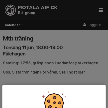
MOTALA AIF CK
Blå grupp
Logga in
Kalender
Mtb träning
Torsdag 11 jun, 18:00-19:00
Fålehagen
Samling: 17:55, gräsplanen i nedanför parkeringen
Obs. Sista träningen För våren. Ses i höst igen!
Ta med vattenflaska, kläder efter väder och ett glatt
humör. Se till att barnen har telefonnummer till målsman
tejpat på styret.